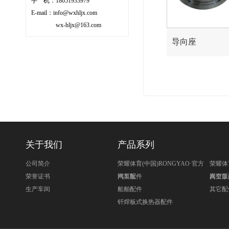
手 机：18051933979
E-mail：info@wxhljx.com
wx-hljx@163.com
导向座
关于我们
产品系列
公司简介
荣耀体育(中国)RONGYAO·官方
荣耀体育
荣誉证书
网页版
汽车配件
网页版
真空泵
生产车间
船舶配件
其它配
钎焊板式换热器配件