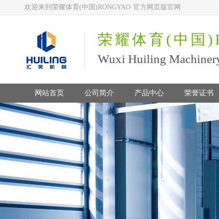
欢迎来到荣耀体育(中国)RONGYAO·官方网页版官网
荣耀体育(中国)
Wuxi Huiling Machinery
网站首页
公司简介
产品中心
荣誉证书