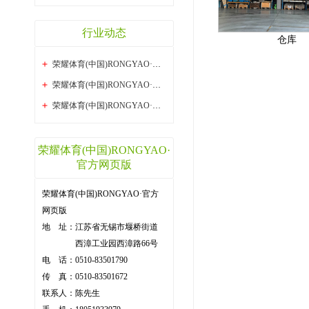
行业动态
仓库
荣耀体育(中国)RONGYAO·官方网页版成立于2005年3月，座落于沪宁...
荣耀体育(中国)RONGYAO·官方网页版成立于2005年3月，座落于沪宁...
荣耀体育(中国)RONGYAO·官方网页版成立于2005年3月，座落于沪宁...
荣耀体育(中国)RONGYAO·
官方网页版
荣耀体育(中国)RONGYAO·官方
网页版
地 址：江苏省无锡市堰桥街道
西漳工业园西漳路66号
电 话：0510-83501790
传 真：0510-83501672
联系人：陈先生