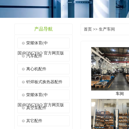
产品导航
首页
>>
生产车间
荣耀体育(中
国)RONGYAO·官方网页版
汽车配件
离心机配件
钎焊板式换热器配件
车间
荣耀体育(中
国)RONGYAO·官方网页版
真空泵配件
其它配件