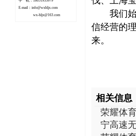
伐、上海
手 机：18051933979
E-mail：info@wxhljx.com
我们始终
wx-hljx@163.com
信经营的理
来。
相关信息
荣耀体育
宁高速