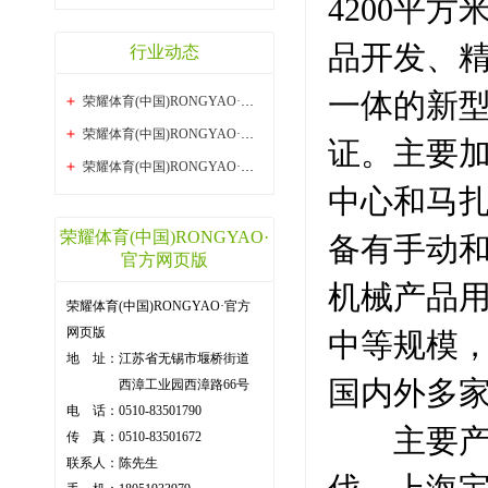
4200平
品开发、
行业动态
一体的新型
荣耀体育(中国)RONGYAO·官方网页版成立于2005年3月，座落于沪宁...
荣耀体育(中国)RONGYAO·官方网页版成立于2005年3月，座落于沪宁...
证。主要
荣耀体育(中国)RONGYAO·官方网页版成立于2005年3月，座落于沪宁...
中心和马
荣耀体育(中国)RONGYAO·
备有手动
官方网页版
机械产品
荣耀体育(中国)RONGYAO·官方
网页版
中等规模，
地 址：江苏省无锡市堰桥街道
国内外多
西漳工业园西漳路66号
电 话：0510-83501790
主要产品
传 真：0510-83501672
联系人：陈先生