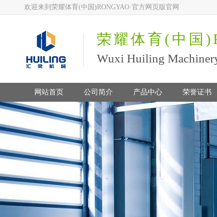
欢迎来到荣耀体育(中国)RONGYAO·官方网页版官网
荣耀体育(中国)
Wuxi Huiling Machinery
网站首页
公司简介
产品中心
荣誉证书