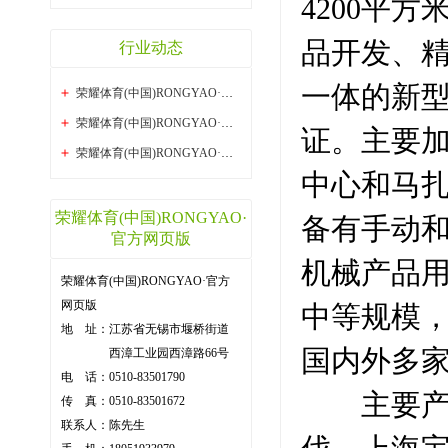
4200平
品开发、
行业动态
一体的新型
荣耀体育(中国)RONGYAO·官方网页版成立于2005年3月，座落于沪宁...
荣耀体育(中国)RONGYAO·官方网页版成立于2005年3月，座落于沪宁...
证。主要
荣耀体育(中国)RONGYAO·官方网页版成立于2005年3月，座落于沪宁...
中心和马
荣耀体育(中国)RONGYAO·
备有手动
官方网页版
机械产品
荣耀体育(中国)RONGYAO·官方
网页版
中等规模，
地 址：江苏省无锡市堰桥街道
国内外多
西漳工业园西漳路66号
电 话：0510-83501790
主要产品
传 真：0510-83501672
联系人：陈先生