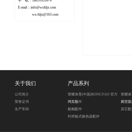
手 机：18051933979
E-mail：info@wxhljx.com
wx-hljx@163.com
关于我们
产品系列
公司简介
荣耀体育(中国)RONGYAO·官方
荣耀体育
荣誉证书
网页版
汽车配件
网页版
真空泵
生产车间
船舶配件
其它配
钎焊板式换热器配件