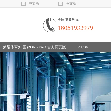
中文版
英文版
全国服务热线
18051933979
English
荣耀体育(中国)RONGYAO·官方网页版