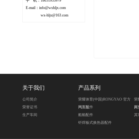
手 机：18051933979
E-mail：info@wxhljx.com
wx-hljx@163.com
关于我们
产品系列
公司简介
荣耀体育(中国)RONGYAO·官方
荣
荣誉证书
网页版
汽车配件
网
真
生产车间
船舶配件
其
钎焊板式换热器配件