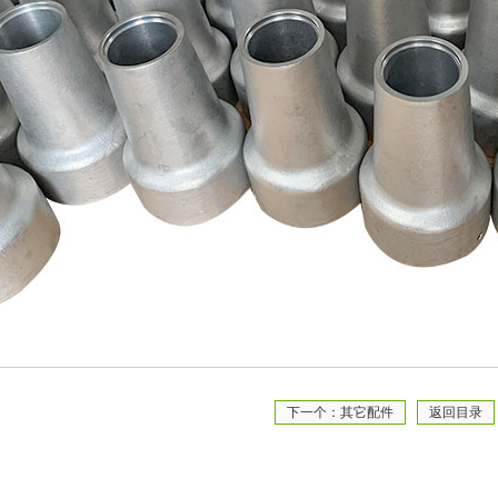
下一个：其它配件
返回目录