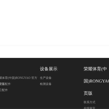
设备展示
荣耀体育(中
耀体育(中国)RONGYAO·官方
生产设备
国)RONGY
页版
空泵配件
检测设备
它配件
页版
联系方式
在线留言