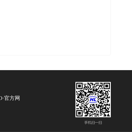
AO·官方网