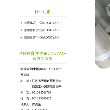
行业动态
荣耀体育(中国)RONGYAO·官方网页版成立于2005年3月，座落于沪宁...
荣耀体育(中国)RONGYAO·官方网页版成立于2005年3月，座落于沪宁...
荣耀体育(中国)RONGYAO·官方网页版成立于2005年3月，座落于沪宁...
荣耀体育(中国)RONGYAO·
官方网页版
荣耀体育(中国)RONGYAO·官方
网页版
地 址：江苏省无锡市堰桥街道
西漳工业园西漳路66号
电 话：0510-83501790
传 真：0510-83501672
联系人：陈先生